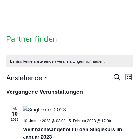
Partner finden
Es sind keine anstehenden Veranstaltungen vorhanden.
Anstehende
Ve
Vera
Suche
Liste
An
Datum
Such
wählen.
Vergangene Veranstaltungen
Na
und
JAN.
Ansi
10
2023
10. Januar 2023 @ 08:00
-
5. Februar 2023 @ 17:00
Navi
Weihnachtsangebot für den Singlekurs im
Januar 2023