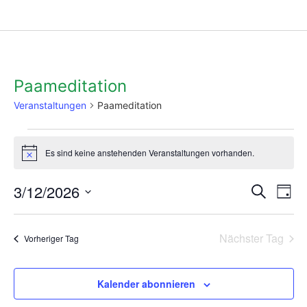
Paameditation
Veranstaltungen
Paameditation
Es sind keine anstehenden Veranstaltungen vorhanden.
Hinweis
3/12/2026
Ve
Vera
Suche
Tag
An
Datum
Such
wählen.
Na
Nächster Tag
Vorheriger Tag
und
Ansi
Kalender abonnieren
Navi