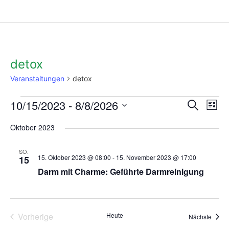
detox
Veranstaltungen
detox
10/15/2023
 - 
8/8/2026
Verans
Ve
Suche
Liste
An
Datum
Suche
wählen.
Oktober 2023
Na
und
Ansich
SO.
15. Oktober 2023 @ 08:00
-
15. November 2023 @ 17:00
15
Naviga
Darm mit Charme: Geführte Darmreinigung
Veranstaltungen
Vorherige
Heute
Veran
Nächste